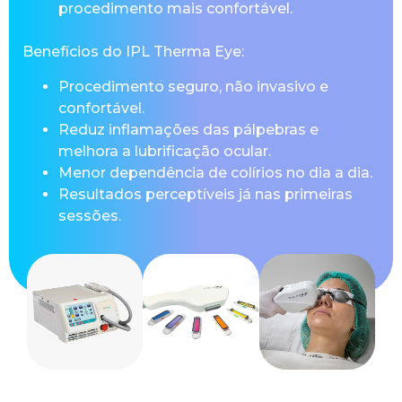
procedimento mais confortável.
Benefícios do IPL Therma Eye:
Procedimento seguro, não invasivo e
confortável.
Reduz inflamações das pálpebras e
melhora a lubrificação ocular.
Menor dependência de colírios no dia a dia.
Resultados perceptíveis já nas primeiras
sessões.